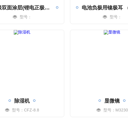
正极双面涂层(锂电正极材料)
型号：
型号：
MORE
MORE
除湿机
显微镜
型号：CFZ-8.8
型号：M323
MORE
MORE