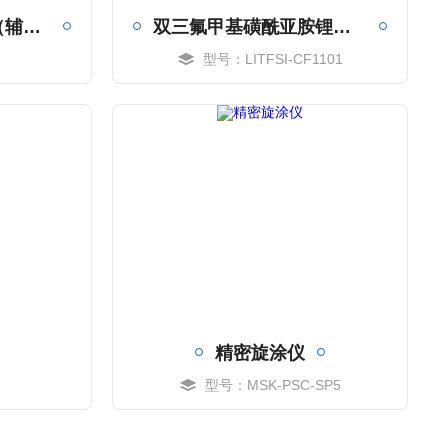
电池负极用镍极耳 （辅材）
双三氟甲基磺酰亚胺锂锂盐（辅材、添加剂）
型号：LITFSI-CF1101
MORE
精密旋涂仪
0
型号：MSK-PSC-SP5
MORE