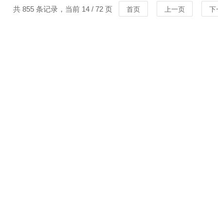
共 855 条记录，当前 14 / 72 页
首页
上一页
下
MORE
MORE