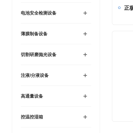
电池安全检测设备
薄膜制备设备
切割研磨抛光设备
注液/分液设备
高通量设备
控温控湿箱