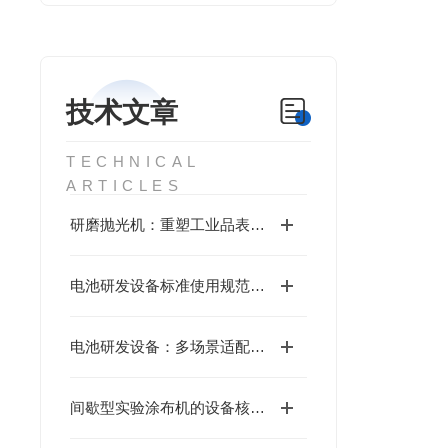
技术文章
TECHNICAL
ARTICLES
研磨抛光机：重塑工业品表面质感的精密利器
电池研发设备标准使用规范与操作指南
电池研发设备：多场景适配的研发效能支撑
间歇型实验涂布机的设备核心概述一起了解下