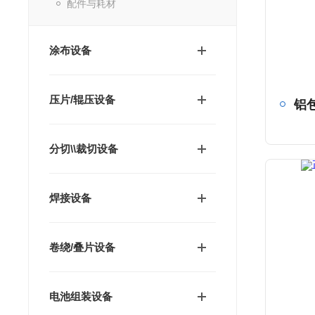
配件与耗材
涂布设备
压片/辊压设备
分切\\裁切设备
焊接设备
卷绕/叠片设备
电池组装设备