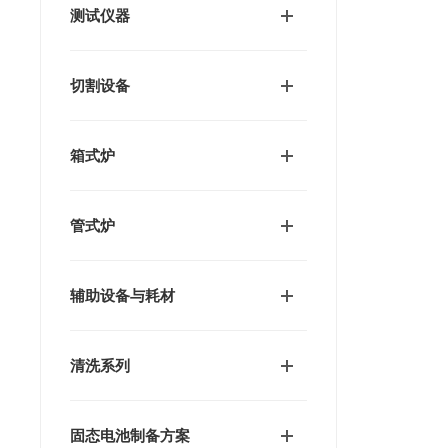
测试仪器
切割设备
箱式炉
管式炉
辅助设备与耗材
清洗系列
固态电池制备方案