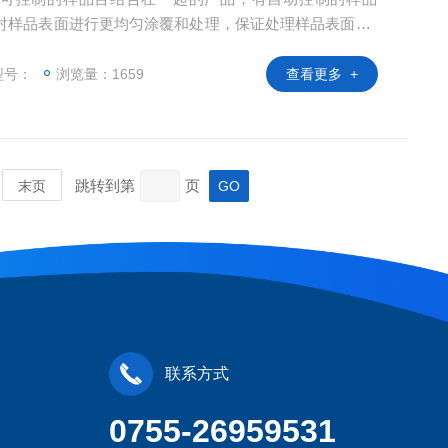
对样品表面进行更均匀涂覆和处理，保证处理样品表面的*
器、气体传输管、等离子枪头和X-Y移动的工作台（带有
产生等离子束可在非真空和低温状态下活化和清洗样品表
型号：
浏览量：1659
查看更多 +
学元件和塑料等，也可在常压下进行等离子增强
跳转到第
页
末页
联系方式
0755-26959531