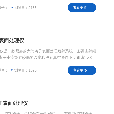
离子刻蚀、等离子灰化、表面改性以及材料掺杂改性等应
理此款设备是较为理想的实验帮手。
型号：
浏览量：2135
查看更多 +
离子表面处理仪
子表面处理仪是一款紧凑的大气离子表面处理喷射系统，主要由射频
离子束流能在较低的温度和没有真空条件下，迅速活化和
学元件、塑料等广泛的材料。 为了获得高质量的外延薄膜
可以得到显著的效果。
型号：
浏览量：1678
查看更多 +
等离子表面处理仪
等离子枪和可控制的样品台结合在一起的产品，有自动控制的样品