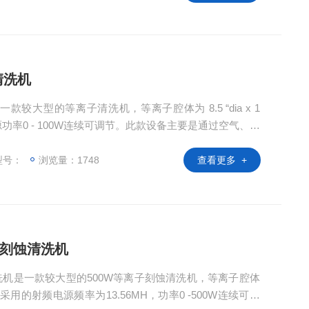
子清洗机
是一款较大型的等离子清洗机，等离子腔体为 8.5 “dia x 1
源功率0 - 100W连续可调节。此款设备主要是通过空气、氧
除基片上的氧化层和污染物，同时也可改变物体表面的性
于基片的清洗以及薄膜处理此款设备是较为理想的实验帮
型号：
浏览量：1748
查看更多 +
离子刻蚀清洗机
刻蚀清洗机是一款较大型的500W等离子刻蚀清洗机，等离子腔体
石英腔体，采用的射频电源频率为13.56MH，功率0 -500W连续可调