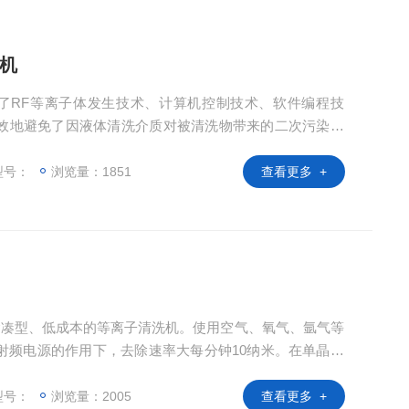
洗机
集成了RF等离子体发生技术、计算机控制技术、软件编程技
效地避免了因液体清洗介质对被清洗物带来的二次污染。
内的等离子体轻柔冲刷被清洗物的表面，可短时间内*清洗
分子级。另外，其样品台可选配加热功能，可加负偏压，
型号：
浏览量：1851
查看更多 +
在特定条件下根据需要改变某些材料表面的性能。
一种紧凑型、低成本的等离子清洗机。使用空气、氧气、氩气等
射频电源的作用下，去除速率大每分钟10纳米。在单晶材
，对生长具有显著的作用 。
型号：
浏览量：2005
查看更多 +