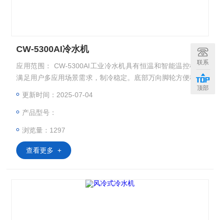
CW-5300AI冷水机
联系
应用范围： CW-5300AI工业冷水机具有恒温和智能温控模式
满足用户多应用场景需求，制冷稳定。底部万向脚轮方便移动
顶部
和安装，水位机可观察循环水添加情况，可适配我司MSK-SF
更新时间：2025-07-04
M-9-10L-2、MSK-SFM-9-15L-2双分散轴真空行星搅拌机。
产品型号：
产品型号：CW-5300AI 设备尺寸：L590* W380*H740 mm 重
量：约51Kg 上架时间：2023-03-28 版本号：V1.0
浏览量：1297
查看更多 +