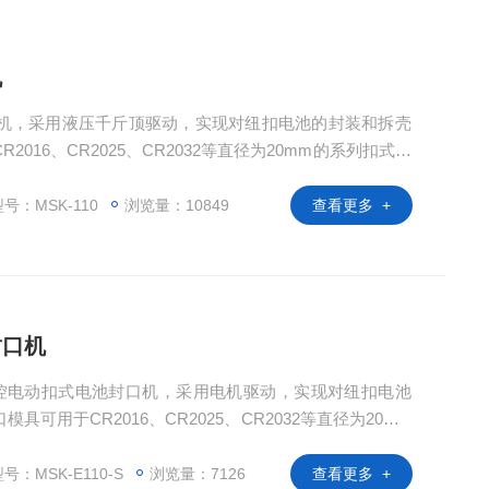
机
封口机，采用液压千斤顶驱动，实现对纽扣电池的封装和拆壳
016、CR2025、CR2032等直径为20mm的系列扣式电
（如CR2450、CR1620等）进行封口，只需选购相应
模具，用于纽扣电池封口后，完整拆卸正负极电池壳，方
号：MSK-110
浏览量：10849
查看更多 +
行研究分析。
封口机
压力可控电动扣式电池封口机，采用电机驱动，实现对纽扣电池
可用于CR2016、CR2025、CR2032等直径为20mm
径的纽扣电池（如CR2450、CR1620等）进行封口，
购拆卸模具，用于纽扣电池封口后，完整拆卸正负极电池
号：MSK-E110-S
浏览量：7126
查看更多 +