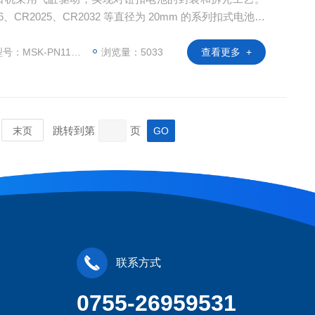
、CR2025、CR2032 等直径为 20mm 的系列扣式电池的
的钮扣电池（如CR2450、CR1620等）进行封口。可
口后完整拆卸正负极电池壳，方便对电池内部材料的样本
：MSK-PN110-S
浏览量：5033
查看更多 +
跳转到第
页
末页
联系方式
0755-26959531