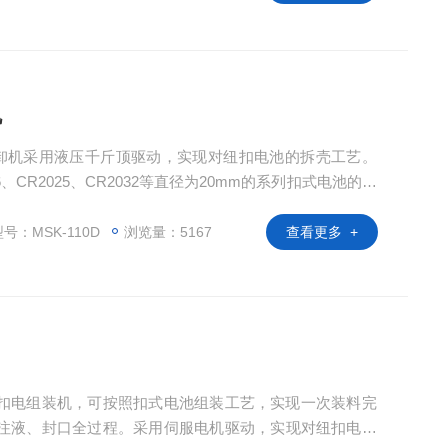
摄取进行研究分析。
机
池拆卸机采用液压千斤顶驱动，实现对纽扣电池的拆壳工艺。
、CR2025、CR2032等直径为20mm的系列扣式电池的拆
纽扣电池（如CR2450、CR1620等）进行拆卸。可选
。
号：MSK-110D
浏览量：5167
查看更多 +
高通量扣电组装机，可按照扣式电池组装工艺，实现一次装料完
、注液、封口全过程。采用伺服电机驱动，实现对纽扣电池