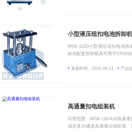
壳，方便对电池内部材料的样本
小型液压纽扣电池拆卸
MSK-110D小型液压纽扣电
标准配置拆卸模具可用于CR2016
卸，更换模具配件后可对其他直径的
购封口模具，用于纽扣电池封口
更新时间：2025-08-21
产品型
高通量扣电组装机
应用范围：MSK-110-A16
成至多16通道高通量自动组装