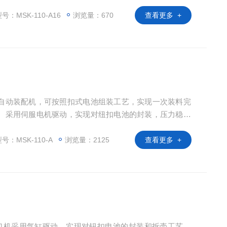
备不同夹具匹配不同系列型号扣式电池的16通道高通量组
16 设备尺寸：约920mm*730mm*540mm(长*宽*高) 重
号：MSK-110-A16
浏览量：670
查看更多 +
扣电池自动装配机，可按照扣式电池组装工艺，实现一次装料完
。采用伺服电机驱动，实现对纽扣电池的封装，压力稳定
032等直径为20mm的系列扣式电池组装和封口。 产品
号：MSK-110-A
浏览量：2125
查看更多 +
电池封口机采用气缸驱动，实现对钮扣电池的封装和拆壳工艺。