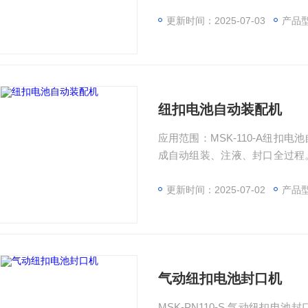
的封装，压力稳定可靠。通过配
装和封口。 产品型号：MSK-110-A
更新时间：2025-07-03
产品型
量：约200KG 上架时间：2024
纽扣电池自动装配机
应用范围：MSK-110-A纽
成自动组装、注液、封口全过程
可靠。通过配备不同夹具可用于CR2
型号：MSK-110-A 设备尺寸：约L820*W480*H430mm 重量：约95KG 上架时间：2023-03
更新时间：2025-07-02
产品型
-07 版本号：V2.2
气动纽扣电池封口机
MSK-PN110-S 气动纽扣