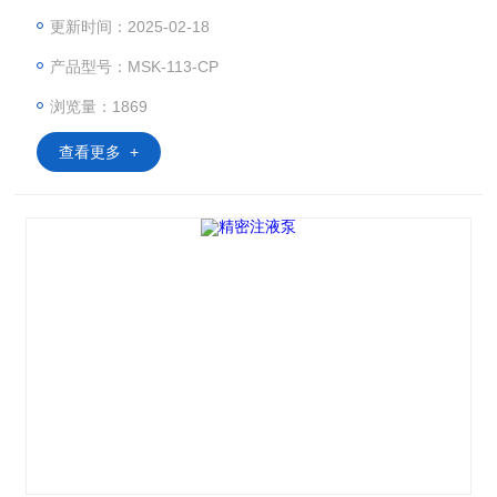
圆柱工位可应用于圆柱电池的真空注液、真空静置和加压浸润
更新时间：2025-02-18
工艺。该设备桌面式设计，可在手套箱内使用，是实验室和研
产品型号：MSK-113-CP
究院所软包电池和圆柱电池样品制作的理想之选。
浏览量：1869
查看更多 +