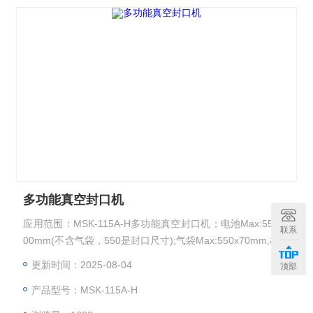
多功能真空封口机
应用范围：MSK-115A-H多功能真空封口机；电池Max:550x2
联系
00mm(不含气袋，550是封口尺寸);气袋Max:550x70mm,标配
封口宽度5mm(可定制)；功能：软包电池真空静置、真空预封
更新时间：2025-08-04
顶部
以及真空针刺后二次封口、二次封口时可微正压洗气；封口压
产品型号：MSK-115A-H
力Max:275Kg；电池夹的压力Max:112Kg（可调）；真空度好
于-95KPa;二次封口方式：水平针刺、垂直封口；可以选配注