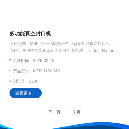
多功能真空封口机
应用范围：MSK-115A-MS是一个小型多功能真空封口机。 可
应用于各种软包装液态和固态可充电电池 （ Li-Ion, Na-Ion, Z
n-Ion）封装工艺，单机即可实现软包的顶侧封、惰性气体预
更新时间：2025-02-18
清洗， 真空静置、真空预封、真空二次封。 此机采用触摸屏
产品型号：MSK-115A-MS
控制， 并可在氩气环境手套箱里使用。是电池研究实验室的
佳选。
浏览量：3789
查看更多 +
下一页
末页