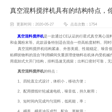
真空混料搅拌机具有的结构特点，
更新时间：2020-05-27
点击次数：1754
真空混料搅拌机
是一款通过CE认证的行星式真空离心混
和金属粉末等。此款设备特别适合混合一些高粘度材料。同时设
真空混料搅拌机结构紧凑、外形美观、性能稳定、噪音低、
粘稠状物料的混合?利用瞬间失重原理使物料在机体内受机械
用底卸式大开门结构，排料迅速无残留；出料口密封可靠，无
真空混料搅拌机
的特点：
1、四轮直立式设计，体积小，移动方便；
2、配用摆线针轮减速电机，噪音低，持久耐用；
3、短时间内完成均匀混料，低耗能，率；
4、桶蓋、桶底冲压成型，配合，更耐用；