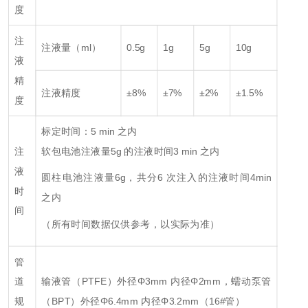
度
注
注液量（ml）
0.5g
1g
5g
10g
液
精
注液精度
±8%
±7%
±2%
±1.5%
度
标定时间：5 min 之内
注
软包电池注液量5g 的注液时间3 min 之内
液
圆柱电池注液量6g，共分6 次注入的注液时间4min
时
之内
间
（所有时间数据仅供参考，以实际为准）
管
道
输液管（PTFE）外径Φ3mm 内径Φ2mm，蠕动泵管
规
（BPT）外径Φ6.4mm 内径Φ3.2mm（16#管）