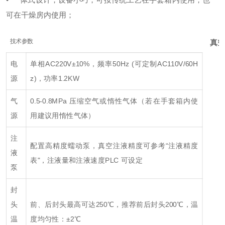
可在干燥房内使用；
技术参数
真空
电
单相AC220V±10%，频率50Hz (可定制AC110V/60H
源
z)，功率1.2KW
气
0.5-0.8MPa 压缩空气或惰性气体（若在手套箱内使
源
用建议用惰性气体）
注
配置高精度蠕动泵，真空注液精度可参考“注液精度
液
表"，注液量和注液速度PLC 可设定
泵
封
头
前、后封头最高可达250℃，推荐前后封头200℃，温
温
度均匀性：±2℃