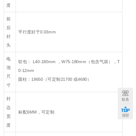
度
前
后
平行度好于0.03mm
封
头
电
软包： L40-180mm ，W75-180mm（包含气袋），T
池
0-12mm
尺
圆柱：18650（可定制21700 或4680）
寸
封
联系
边
标配6MM，可定制
顶部
宽
度