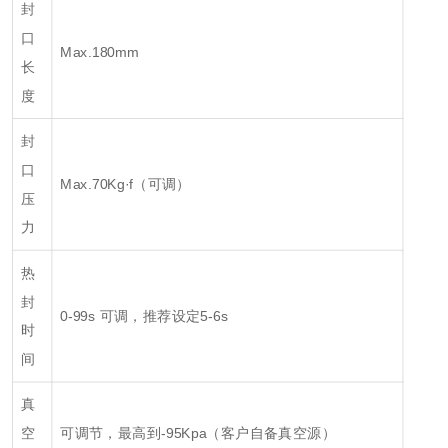
封
口
Max.180mm
长
度
封
口
Max.70Kg·f（可调）
压
力
热
封
0-99s 可调，推荐设定5-6s
时
间
真
空
可调节，最高到-95Kpa（客户自备真空源）