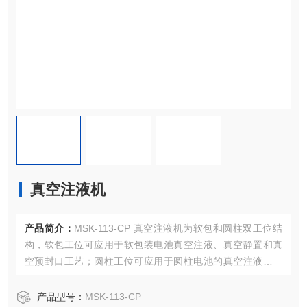
真空注液机
产品简介：
MSK-113-CP 真空注液机为软包和圆柱双工位结
构，软包工位可应用于软包装电池真空注液、真空静置和真
空预封口工艺；圆柱工位可应用于圆柱电池的真空注液、真
空静置和加压浸润工艺。该设备桌面式设计，可在手套箱内
使用，是实验室和研究院所软包电池和圆柱电池样品制作的
产品型号：
MSK-113-CP