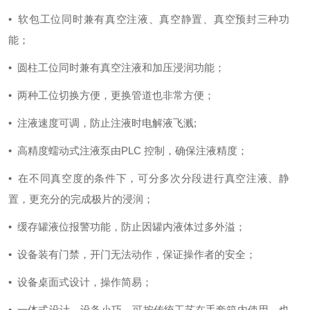
•
软包工位同时兼有真空注液、真空静置、真空预封三种功
能；
•
圆柱工位同时兼有真空注液和加压浸润功能；
•
两种工位切换方便，更换管道也非常方便；
•
注液速度可调，防止注液时电解液飞溅;
•
高精度蠕动式注液泵由PLC 控制，确保注液精度；
•
在不同真空度的条件下，可分多次分段进行真空注液、静
置，更充分的完成极片的浸润；
•
缓存罐液位报警功能，防止因罐内液体过多外溢；
•
设备装有门禁，开门无法动作，保证操作者的安全；
•
设备桌面式设计，操作简易；
•
一体式设计，设备小巧，可按传统工艺在手套箱内使用，也