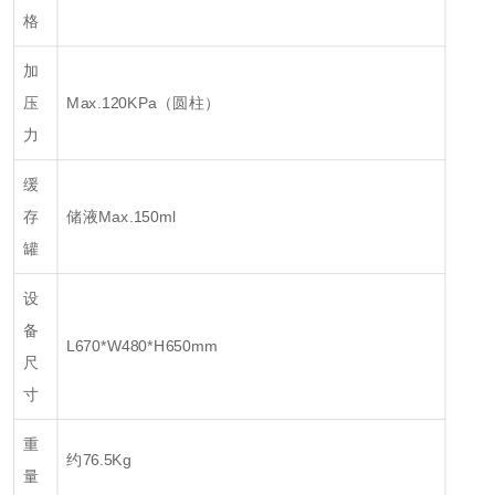
格
加
压
Max.120KPa（圆柱）
力
缓
存
储液Max.150ml
罐
设
备
L670*W480*H650mm
尺
寸
重
约76.5Kg
量