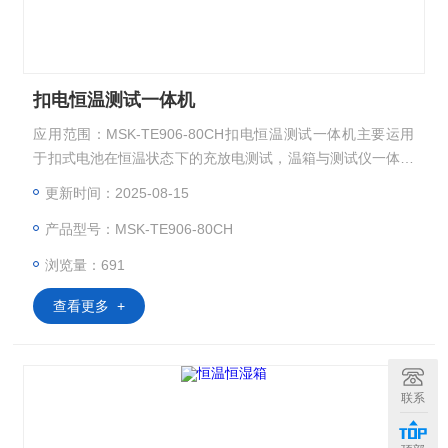
扣电恒温测试一体机
应用范围：MSK-TE906-80CH扣电恒温测试一体机主要运用
于扣式电池在恒温状态下的充放电测试，温箱与测试仪一体化
设计，设备设计可放置80颗扣电。 产品型号：MSK-TE906-8
更新时间：2025-08-15
0CH 设备尺寸：约W 590mm*D 700mm*H 1380mm（以实物
产品型号：MSK-TE906-80CH
为准）
浏览量：691
查看更多 +
联系