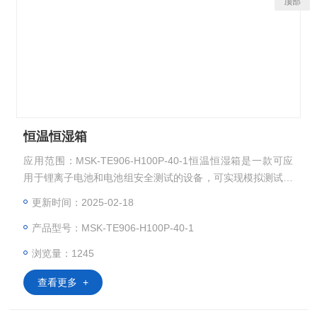
顶部
恒温恒湿箱
应用范围：MSK-TE906-H100P-40-1恒温恒湿箱是一款可应
用于锂离子电池和电池组安全测试的设备，可实现模拟测试电
池放入高温、低温、高湿、低湿环境变化情况下的安全性能。
更新时间：2025-02-18
设计可实现-40℃～+150℃温度范围，湿度20%至98%RH内的
产品型号：MSK-TE906-H100P-40-1
测试，且可广泛应用于电子、电器、电池、塑胶、食品、纸
品、车辆、金属、化学、建材等行业。
浏览量：1245
查看更多 +