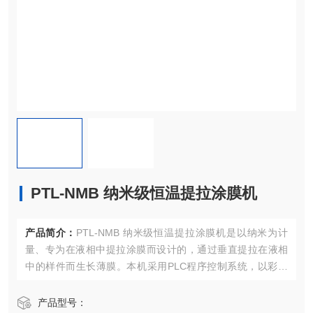
PTL-NMB 纳米级恒温提拉涂膜机
产品简介：
PTL-NMB 纳米级恒温提拉涂膜机是以纳米为计
量、专为在液相中提拉涂膜而设计的，通过垂直提拉在液相
中的样件而生长薄膜。本机采用PLC程序控制系统，以彩色
触摸屏为数据输入输出端，显示提拉速度、提拉高度、提拉
往返次数、间隔时间等参数。
产品型号：