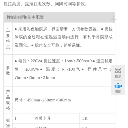
提拉高度、提拉往返次数、间隔时间等参数。
+
性能指标和基本配置
● 采用彩色触摸屏，界面清晰，方便参数设置。
● 提拉
主
要
涂膜的全过程在恒温温度场内进行，有利于薄膜形成
特
及固化。
● 操作安全可靠，简单易懂。
点
● 电源：220V
● 提拉速度：1nm/s-500nm/s
● 速度稳定
参
性：±0.05%
● 温度：RT-100℃
● 样件尺寸：
数
联系
75mm×25mm×2.5mm
顶部
产
品
尺寸：450mm×250mm×500mm
规
格
1
涂膜卡具
1套
标
准