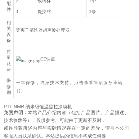
2
载料杯
1个
配
件
3
提拉丝
3条
相
关
等离子清洗器
超声波处理器
设
备
质
量
CE认证
认
证
保
一年保修，终身技术支持。
点击查看售后服务承诺
修
书。
期
PTL-NMB 纳米级恒温提拉涂膜机
免责声明：
本站产品介绍内容（包括产品图片、产品描述、
技术参数等），仅供参考。可能由于更新不及时，
或许导致所述内容与实际情况存在一定的差异，请与本公司
客服人员联系确认。本站提供的信息不构成任何要