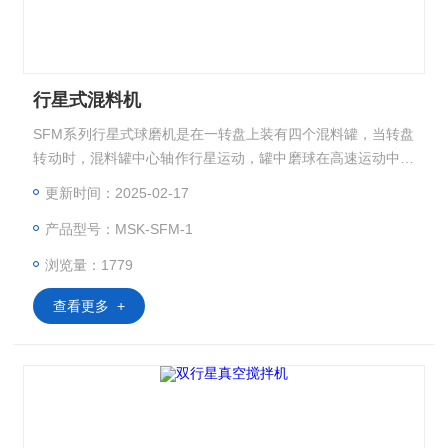
行星式混料机
SFM系列行星式球磨机是在一转盘上装有四个混料罐，当转盘
转动时，混料罐中心轴作行星运动，罐中磨球在高速运动中研
磨和混和样品。该产品能用干、湿两种方法粉碎和混和粒度不
更新时间：2025-02-17
同，材料各异的产品，研磨产品小粒度可至即（1.0×10-4m
产品型号：MSK-SFM-1
m）。广泛应用于地质、矿产、冶金、电子、建材、陶瓷、化
工、轻工、医药、环保等部门。 MSK-SFM-1 行星式混料机
浏览量：1779
查看更多 +