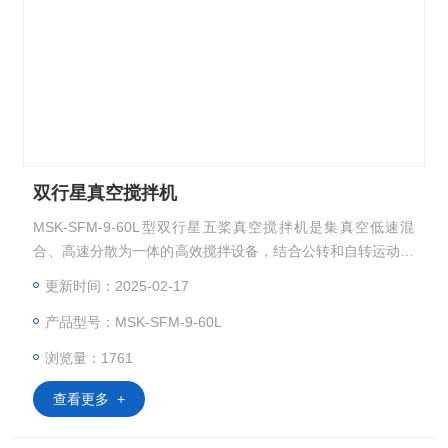
双行星真空搅拌机
MSK-SFM-9-60L型双行星五桨真空搅拌机是集真空低速混
合、高速分散为一体的高效搅拌设备，结合公转和自转运动，
实现物料的充分混合。可应用于各种溶剂与粉料的混料工艺，
更新时间：2025-02-17
如锂离子电池、胶带、太阳能、化工等原材料的配料工艺。该
产品型号：MSK-SFM-9-60L
设备一体化设计，搅拌均匀性好，方便易用。 MSK-SFM-9-6
0L双行星真空搅拌机
浏览量：1761
查看更多 +