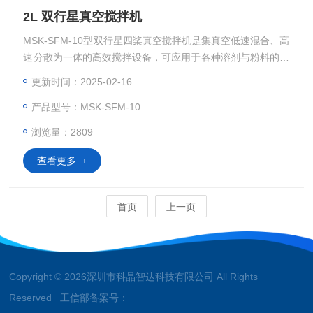
2L 双行星真空搅拌机
MSK-SFM-10型双行星四桨真空搅拌机是集真空低速混合、高
速分散为一体的高效搅拌设备，可应用于各种溶剂与粉料的混
料工艺，如锂离子电池、胶带、太阳能、化工等原材料的配料
更新时间：2025-02-16
工艺。该设备一体化设计，体积小巧，搅拌均匀性好，方便易
产品型号：MSK-SFM-10
用。 MSK-SFM-10 2L 双行星真空搅拌机
浏览量：2809
查看更多 +
首页
上一页
Copyright © 2026深圳市科晶智达科技有限公司 All Rights
Reserved 工信部备案号：