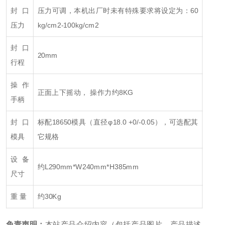
封口
压力可调，本机出厂时未有特殊要求将设定为：60
压力
kg/cm2-100kg/cm2
封口
20mm
行程
操作
正面上下摇动， 操作力约8KG
手柄
封口
标配18650模具（直径φ18.0 +0/-0.05），可选配其
模具
它规格
设备
约L290mm*W240mm*H385mm
尺寸
重 量
约30Kg
免责声明：
本站产品介绍内容（包括产品图片、产品描述、