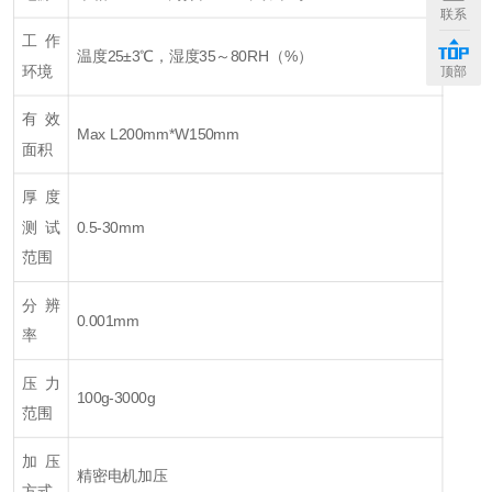
联系
工作
温度25±3℃，湿度35～80RH（%）
环境
顶部
有效
Max L200mm*W150mm
面积
厚度
测试
0.5-30mm
范围
分辨
0.001mm
率
压力
100g-3000g
范围
加压
精密电机加压
方式