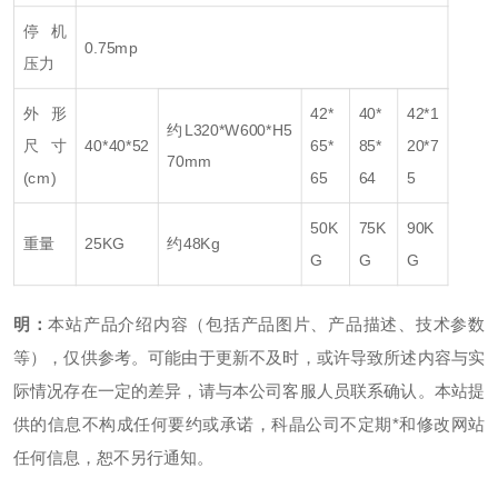
停机
0.75mp
压力
外形
42*
40*
42*1
约L320*W600*H5
尺寸
40*40*52
65*
85*
20*7
70mm
(cm)
65
64
5
50K
75K
90K
重量
25KG
约48Kg
G
G
G
明：
本站产品介绍内容（包括产品图片、产品描述、技术参数
等），仅供参考。可能由于更新不及时，或许导致所述内容与实
际情况存在一定的差异，请与本公司客服人员联系确认。本站提
供的信息不构成任何要约或承诺，科晶公司不定期*和修改网站
任何信息，恕不另行通知。