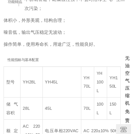
+
功能特点
次污染；
体积小，外形美观，结构合理；
噪音低，输出气压稳定无波动；
操作简单，使用寿命长，用途广泛，性能良好。
无
性能指标与基本配置
油
YH
空
YH
YH1
气
型号
YH28L
YH45L
100
70L
50L
压
L
缩
机
储气
100
150
28L
45L
70L
免
容积
L
L
责
AC 220
声
额定
电压单相220VAC
AC 220±10% 50H