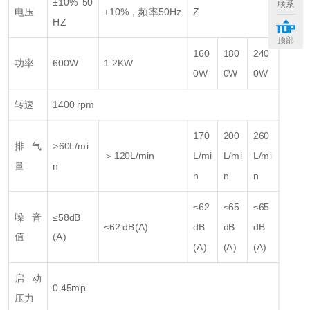
±10% 50
联系
电压
±10%，频率50Hz
Z
HZ
顶部
160
180
240
功率
600W
1.2KW
0W
0W
0W
转速
1400 rpm
170
200
260
排气
>60L/mi
＞120L/min
L/mi
L/mi
L/mi
量
n
n
n
n
≤62
≤65
≤65
噪音
≤58dB
≤62 dB(A)
dB
dB
dB
值
(A)
(A)
(A)
(A)
启动
0.45mp
压力