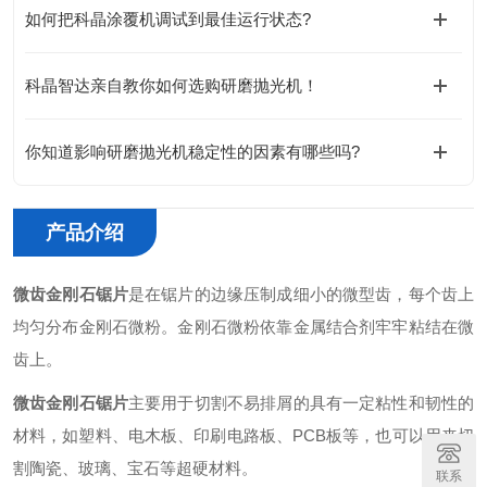
如何把科晶涂覆机调试到最佳运行状态?
科晶智达亲自教你如何选购研磨抛光机！
你知道影响研磨抛光机稳定性的因素有哪些吗?
产品介绍
微齿金刚石锯片
是在锯片的边缘压制
成细小的微型齿，每个齿上
均匀分布金刚石微粉
。金刚石微粉依靠金属结合剂牢牢粘结在微
齿上。
微齿金刚石锯片
主要
用于切割不易排屑的
具有一定粘性和韧性的
材料
，如塑料、电木板、印刷电路板、PCB板等，也可以用来切
割陶瓷、玻璃、宝石等超硬材料。
联系