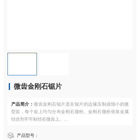
微齿金刚石锯片
产品简介：
微齿金刚石锯片是在锯片的边缘压制成细小的微
型齿，每个齿上均匀分布金刚石微粉。金刚石微粉依靠金属
结合剂牢牢粘结在微齿上。
它主要用于切割不易排屑的具有一定粘性和韧性的材料，如
塑料、电木板、印刷电路板、PCB板等，也可以用来切割陶
产品型号：