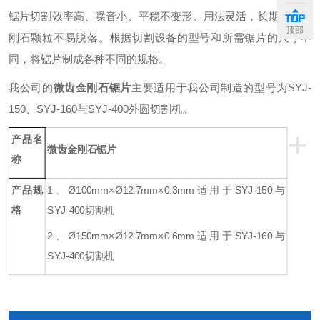
锯片
切割效率高、噪音小、平稳不变形、用法灵活
，长期使用金
顶部
刚石颗粒不易脱落。
根据切割设备的型号和所需锯片的尺寸不
同，将锯片制成各种不同的规格。
我公司的
微齿金刚石锯片
主要适用于我公司制造的型号为SYJ-
150、SYJ-160与SYJ-400外圆切割机。
+
产品名
微齿金刚石锯片
称
产品规
1、
Ø
100mm
×
Ø
12.7mm
×
0.3mm
适用于
SYJ-150
与
格
SYJ-400切割机
2、
Ø
150mm
×
Ø
12.7mm
×
0.6mm
适用于
SYJ-160
与
SYJ-400切割机