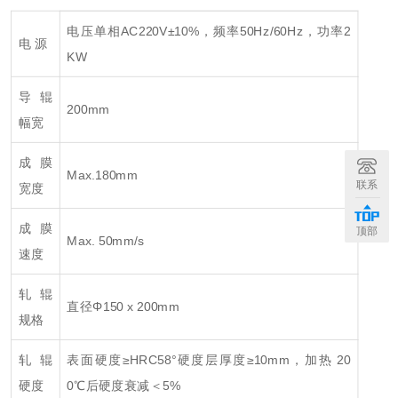
电压单相AC220V±10%，频率50Hz/60Hz，功率2
电 源
KW
导辊
200mm
幅宽
成膜
Max.180mm
联系
宽度
成膜
顶部
Max. 50mm/s
速度
轧辊
直径Φ150 x 200mm
规格
轧辊
表面硬度≥HRC58°硬度层厚度≥10mm，加热 20
硬度
0℃后硬度衰减＜5%