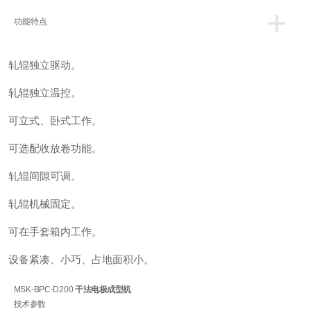
+
功能特点
轧辊独立驱动。
轧辊独立温控。
可立式、卧式工作。
可选配收放卷功能。
轧辊间隙可调。
轧辊机械固定。
可在手套箱内工作。
设备紧凑、小巧、占地面积小。
MSK-BPC-D200
干法电极成型机
技术参数