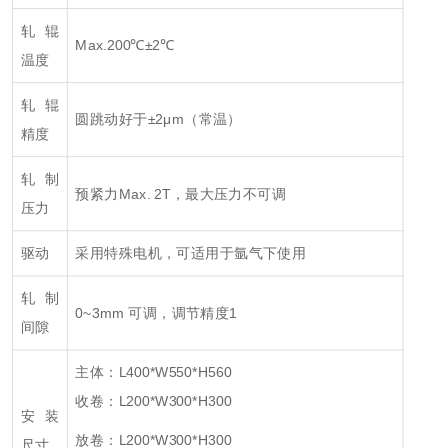
轧辊
Max.200℃±2℃
温度
轧辊
圆跳动好于±2μm（常温）
精度
轧制
预紧力Max. 2T，最大压力不可调
压力
驱动
采用特殊电机，可适用于氩气下使用
轧制
0~3mm 可调，调节精度1
间隙
主体：L400*W550*H560
收卷：L200*W300*H300
安装
放卷：L200*W300*H300
尺寸