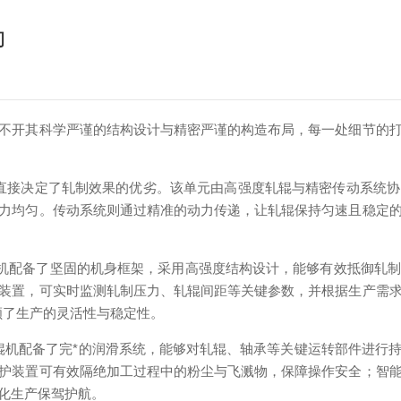
力
开其科学严谨的结构设计与精密严谨的构造布局，每一处细节的打
直接决定了轧制效果的优劣。该单元由高强度轧辊与精密传动系统
力均匀。传动系统则通过精准的动力传递，让轧辊保持匀速且稳定
机配备了坚固的机身框架，采用高强度结构设计，能够有效抵御轧制
装置，可实时监测轧制压力、轧辊间距等关键参数，并根据生产需
顾了生产的灵活性与稳定性。
辊机配备了完*的润滑系统，能够对轧辊、轴承等关键运转部件进行
护装置可有效隔绝加工过程中的粉尘与飞溅物，保障操作安全；智
化生产保驾护航。