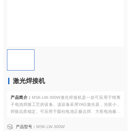
激光焊接机
产品简介：
MSK-LW-300W激光焊接机是一款可应用于锂离
子电池焊接工艺的设备。该设备采用YAG激光器，光斑小，
焊接品质稳定。可应用于圆柱电池正极点焊、方形电池极耳
点焊、小型铝壳电池壳盖焊接以及防爆阀、注液口等金属融
接。针对该设备可根据客户要求定制焊接夹具，是研发样品
产品型号：
MSK-LW-300W