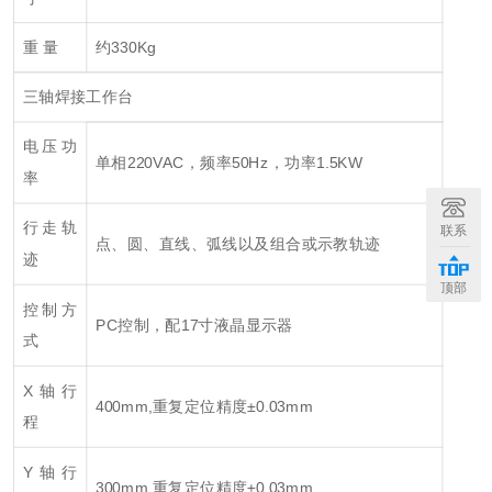
重 量
约330Kg
三轴焊接工作台
电压功
单相220VAC，频率50Hz，功率1.5KW
率
行走轨
联系
点、圆、直线、弧线以及组合或示教轨迹
迹
顶部
控制方
PC控制，配17寸液晶显示器
式
X轴行
400mm,重复定位精度±0.03mm
程
Y轴行
300mm,重复定位精度±0.03mm