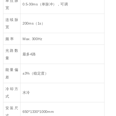
单点脉
0.5-30ms（单脉冲），可调
宽
连续脉
200ms（1s）
宽
频 率
Max. 300Hz
光路数
最多4路
量
能量偏
±3%（稳定度）
差
冷却方
水冷
式
安装尺
650*1330*1000mm
寸