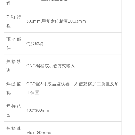
程
Z轴行
300mm,重复定位精度±0.03mm
程
驱动部
伺服驱动
件
焊接轨
CNC编程或示教方式输入
迹
焊缝监
CCD配8寸液晶监视器，方便观察加工质量及加
视
工位置
焊接范
400*300mm
围
焊接速
Max. 80mm/s