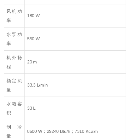
风机功
180 W
率
水泵功
550 W
率
机外扬
20 m
程
额定流
33.3 L/min
量
水箱容
33 L
积
制 冷
8500 W；29240 Btu/h；7310 Kcal/h
量