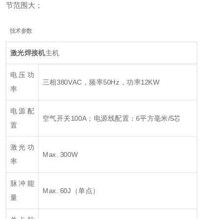
节范围大；
技术参数
激光焊接机
主机
电压功
三相380VAC，频率50Hz，功率12KW
率
电源配
空气开关100A；电源线配置：6平方毫米/5芯
置
激光功
Max. 300W
率
脉冲能
Max. 60J（单点）
量