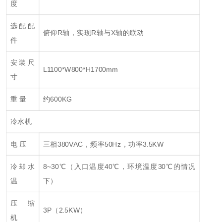
度
选配配
俯仰R轴，实现R轴与X轴的联动
件
安装尺
L1100*W800*H1700mm
寸
重 量
约600KG
冷水机
电 压
三相380VAC，频率50Hz，功率3.5KW
冷却水
8~30℃（入口温度40℃，环境温度30℃的情况
温
下）
压 缩
3P（2.5KW）
机