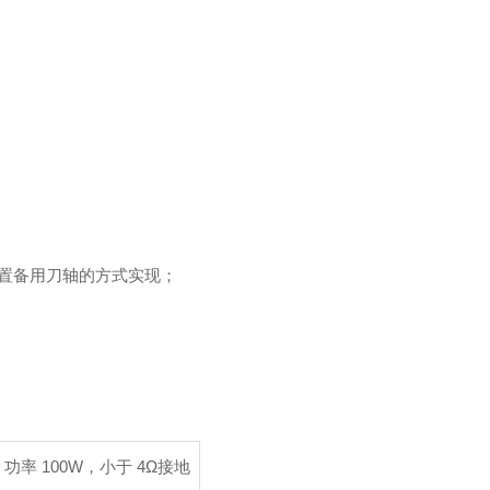
置备用刀轴的方式实现；
z，功率 100W，小于 4Ω接地