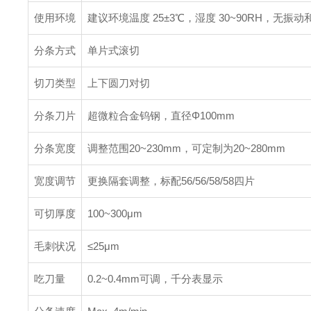
使用环境
建议环境温度 25±3℃，湿度 30~90RH，无振
分条方式
单片式滚切
切刀类型
上下圆刀对切
分条刀片
超微粒合金钨钢，直径Φ100mm
分条宽度
调整范围20~230mm，可定制为20~280mm
宽度调节
更换隔套调整，标配56/56/58/58四片
可切厚度
100~300μm
毛刺状况
≤25μm
吃刀量
0.2~0.4mm可调，千分表显示