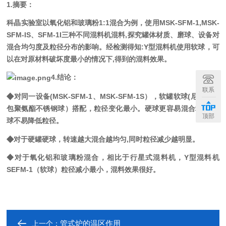
1.摘要：
科晶实验室以氧化铝和玻璃粉1:1混合为例，使用MSK-SFM-1,MSK-
SFM-IS、SFM-1I三种不同混料机混料,探究罐体材质、磨球、设备对
混合均匀度及粒径分布的影响。经检测得知:Y型混料机使用软球，可
以在对原材料破坏度最小的情况下,得到
的混料效果。
4.结论：
联系
◆
对同一设备(MSK-SFM-1、MSK-SFM-1S），软罐软球(尼龙罐与
包聚氨酯不锈钢球）搭配，粒径变化最小。硬球更容易混合均匀,软
顶部
球不易降低粒径。
◆
对于硬罐硬球，转速越大混合越均匀,同时粒径减少越明显。
◆对于氧化铝和玻璃粉混合，相比于行星式混料机，Y型混料机
SEFM-1（软球）粒径减小最小，混料效果很好。
管式炉的温区作用
上一个：