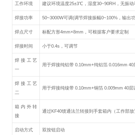
工作环境
建议环境温度25±3℃，湿度30~90RH，无振
焊接功率
50~3000W可调(调节焊接振幅0~100%，输
焊点尺寸
标配方形4mm×8mm，可根据客户要求定制
焊接时间
小于0.4s，可调节
焊接工艺
用于焊接纯铝带 0.10mm+纯铝箔 0.016mm 
一
焊接工艺
用于焊接纯镍带 0.10mm+铜箔 0.009mm 4
二
箱内外转
通过KF40馈通法兰转接到手套箱内（工作部
接
启动方式
双按钮启动