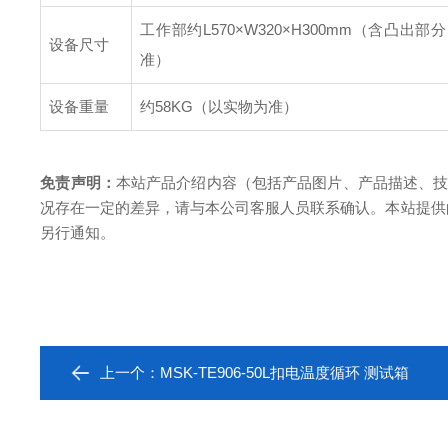
工作部约L570×W320×H300mm（含凸出
设备尺寸
准）
设备重量
约58KG（以实物为准）
免责声明：
本站产品介绍内容（包括产品图片、产品描述、
况存在一定的差异，请与本公司客服人员联系确认。本站提供
另行通知。
上一个：
MSK-TE906-50L扣电温度循环 测试箱