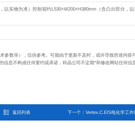
部分，以实物为准）
控制箱约L530×W200×H380mm（含凸出部分，
技术参数等），仅供参考。可能由于更新不及时，或许导致所述内容
的信息不构成任何要约或承诺，科晶公司不定期*和修改网站任何信
返回列表
下一个：
Vertex.C.EIS电化学工