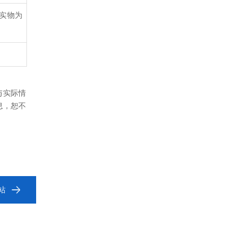
以实物为
与实际情
息，恕不
作站