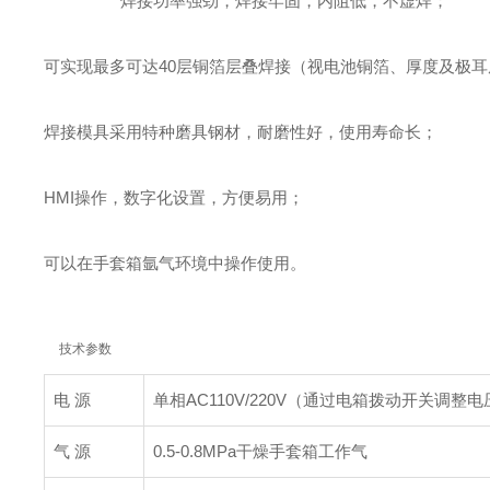
焊接功率强劲，焊接牢固，内阻低，不虚焊；
可实现最多可达40层铜箔层叠焊接（视电池铜箔、厚度及极
焊接模具采用特种磨具钢材，耐磨性好，使用寿命长；
HMI操作，数字化设置，方便易用；
可以在手套箱氩气环境中操作使用。
技术参数
电 源
单相AC110V/220V（通过电箱拨动开关调整电
气 源
0.5-0.8MPa干燥手套箱工作气