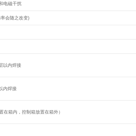
动和电磁干扰
出功率会随之改变)
40层以内焊接
0层以内焊接
放置在箱内，控制箱放置在箱外）