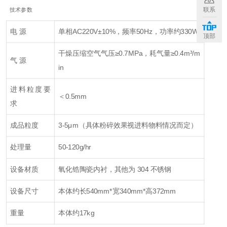
+
联系
技术参数
电 源
单相AC220V±10%，频率50Hz，功率约330W
顶部
干燥压缩空气气压≥0.7MPa，耗气量≥0.4m³/m
气 源
in
进料粒度要
＜0.5mm
求
成品粒度
3-5μm（具体粉碎效果视进料物料情况而定）
处理量
50-120g/hr
设备材质
氧化锆陶瓷内衬，其他为 304 不锈钢
设备尺寸
本体约长540mm*宽340mm*高372mm
重量
本体约17kg