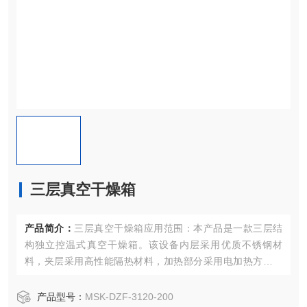
三层真空干燥箱
产品简介：
三层真空干燥箱应用范围：本产品是一款三层结
构独立控温式真空干燥箱。该设备内层采用优质不锈钢材
料，夹层采用高性能隔热材料，加热部分采用电加热方式在
热风腔进行再次分配。具有真空度保持好，三层独立控温精
度高，物料腔温度均匀性好的特点。可应用于锂离子电池生
产品型号：
MSK-DZF-3120-200