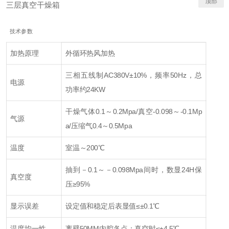
顶部
三层真空干燥箱
技术参数
加热原理
外循环热风加热
三相五线制AC380V±10%，频率50Hz，总
电源
功率约24KW
干燥气体0.1～0.2Mpa/真空-0.098～-0.1Mp
气源
a/压缩气0.4～0.5Mpa
温度
室温～200℃
抽到－0.1～－0.098Mpa间时，数显24H保
真空度
压≥95%
显示误差
设定值和稳定后表显值≤±0.1℃
温度均一性
离壁50MM内腔各点：真空时≤±4.5℃