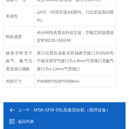
≤20℃（邻层升温100度内，只比室温高20度
串温性
内）
45分钟内表显达到设定值，空载芯部温度稳
响应速度
定时间120-150分钟
抽真空和充干
接口位置在设备后部
抽真空接口为DN20
充
燥气、氮气位
干燥压缩空气接口为￠8mm气管接口
充氮气
置及接口规格
接口为￠12mm气管接口
内胆尺寸
约W800*D500*H300mm
MSK-SFM-S5L高速混合机（搅拌设备）
上一个：
返回列表