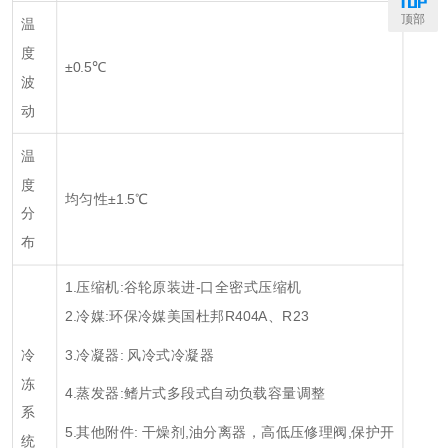
顶部
温
度
±0.5℃
波
动
温
度
均匀性±1.5℃
分
布
1.压缩机:谷轮原装进-口全密式压缩机
2.冷媒:环保冷媒美国杜邦R404A、R23
冷
3.冷凝器: 风冷式冷凝器
冻
4.蒸发器:鳍片式多段式自动负载容量调整
系
5.其他附件: 干燥剂,油分离器，高低压修理阀,保护开
统