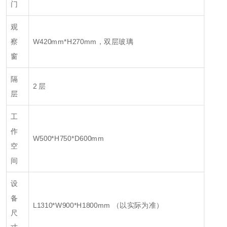
门
观
察
W420mm*H270mm，双层玻璃
窗
隔
2 层
层
工
作
W500*H750*D600mm
空
间
设
备
L1310*W900*H1800mm （以实际为准）
尺