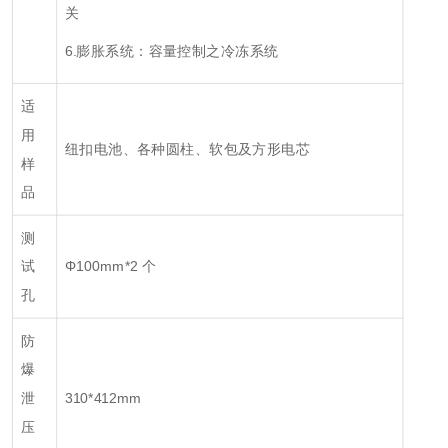
关
6.膨胀系统：容量控制之冷冻系统
适
用
纽扣电池、各种圆柱、软包及方形电芯
样
品
测
试
Φ100mm*2 个
孔
防
爆
泄
310*412mm
压