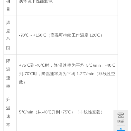
项
换环境下性能测试
目
温
度
-70℃～+150℃（高温可持续工作温度 120℃）
范
围
降
+75℃到-40℃时，降温速率为平均 5℃/min，-40℃
温
到-70℃时，降温速率则为平均 1-2℃/min（非线性空
速
载）
率
升
温
5℃/min（从-40℃升到+75℃）（非线性空载）
速
联系
率