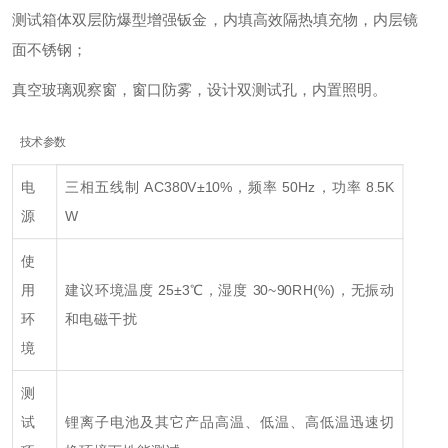
测试箱体双层防爆型增强钣金，内填高效隔热填充物，内层镜
面不锈钢；
真空玻璃观察窗，窗口防雾，设计双测试孔，内置照明。
技术参数
电
三相五线制 AC380V±10%，频率 50Hz，功率 8.5K
源
W
使
用
建议环境温度 25±3℃，湿度 30~90RH(%)，无振动
环
和电磁干扰
境
测
试
锂离子电池及其它产品高温、低温、高低温迅速切