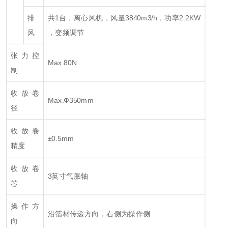
排
共1台，离心风机，风量3840m
3
/h，功率2.2KW
风
，变频调节
张力控
Max.80N
制
收放卷
Max.Ф350mm
径
收放卷
±0.5mm
精度
收放卷
3英寸气胀轴
芯
操作方
沿箔材传递方向，右侧为操作侧
向