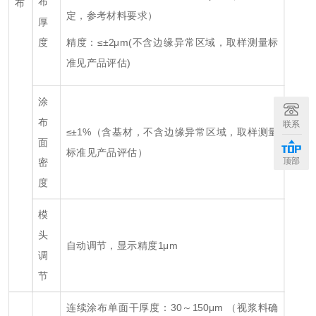
布
布
定，参考材料要求）
厚
度
精度：≤±2μm(不含边缘异常区域，取样测量标
准见产品评估)
涂
布
联系
≤±1%（含基材，不含边缘异常区域，取样测量
面
标准见产品评估）
顶部
密
度
模
头
自动调节，显示精度1μm
调
节
连续涂布单面干厚度：30～150μm （视浆料确