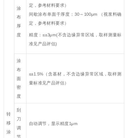
定，参考材料要求）
涂
间歇涂布单面干厚度：30～100μm （视浆料确
布
定，参考材料要求）
厚
度
精度：≤±3μm(不含边缘异常区域，取样测量标
准见产品评估)
涂
布
≤±1.5%（含基材，不含边缘异常区域，取样测
面
量标准见产品评估）
密
度
刮
转
刀
移
自动调节，显示精度1μm
调
涂
节