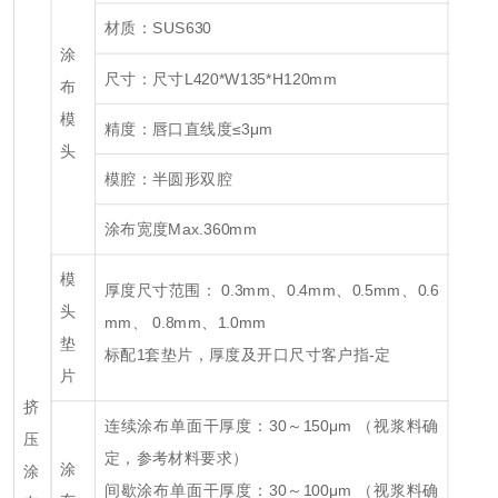
材质：SUS630
涂
尺寸：尺寸L420*W135*H120mm
布
模
精度：唇口直线度≤3μm
头
模腔：半圆形双腔
涂布宽度Max.360mm
模
厚度尺寸范围： 0.3mm、0.4mm、0.5mm、0.6
头
mm、 0.8mm、1.0mm
垫
标配1套垫片，厚度及开口尺寸客户指-定
片
挤
连续涂布单面干厚度：30～150μm （视浆料确
压
定，参考材料要求）
涂
涂
间歇涂布单面干厚度：30～100μm （视浆料确