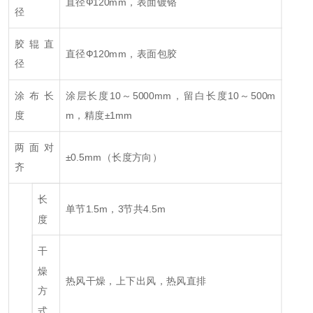
直径Ф120mm，表面镀铬
径
胶辊直
直径Ф120mm，表面包胶
径
涂布长
涂层长度10～5000mm，留白长度10～500m
度
m，精度±1mm
两面对
±0.5mm（长度方向）
齐
长
单节1.5m，3节共4.5m
度
干
燥
热风干燥，上下出风，热风直排
方
式