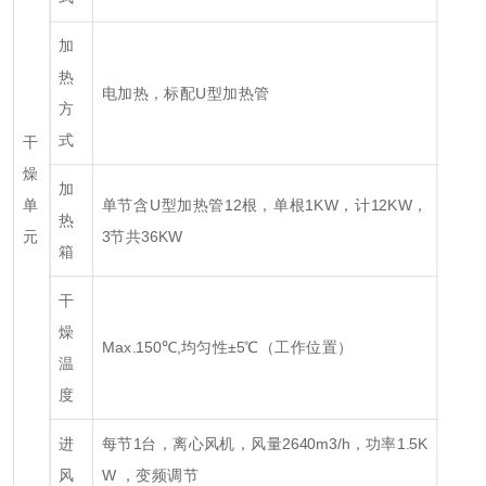
加
热
电加热，标配U型加热管
方
式
干
燥
加
单
单节含U型加热管12根，单根1KW，计12KW，
热
元
3节共36KW
箱
干
燥
Max.150℃,均匀性±5℃（工作位置）
温
度
进
每节1台，离心风机，风量2640m
3
/h，功率1.5K
风
W ，变频调节