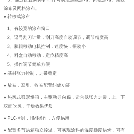
涂布及网格涂布。
●
转移式涂布
1、有较宽的涂布窗口
2、逗号刮刀计量，刮刀高度自动调节，调节精度高
3、胶辊移动电机控制，速度快，振动小
4、料盒自动移动，定位精度高
5、操作调节简单方便
●
基材张力控制，走带稳定
●
放卷，牵引、收卷配置纠偏功能
●
热风式弧形烘箱，主驱动导向辊，适合低张力走带，上、下
双面吹风，干燥效果优质
●
PLC控制，HMI操作，方便易用
●
配置多节烘箱独立控温，可实现涂料的温度梯度烘烤，可有