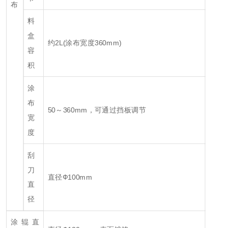
布
料
盒
约2L(涂布宽度360mm)
容
积
涂
布
50～360mm，可通过挡板调节
宽
度
刮
刀
直径Ф100mm
直
径
涂辊直