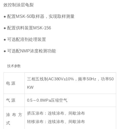
效控制涂层龟裂
●
配置MSK-50取样器，实现取样测量
●
配置供料装置MSK-156
●
可选配溶剂处理装置
●
可选配NMP浓度检测功能
技术参数
三相五线制AC380V±10%，频率50Hz，功率50
电 源
KW
气 源
0.5～0.8MPa压缩空气
挤压涂布：连续涂布、间歇涂布
涂布方
转移涂布：连续涂布、间歇涂布
式