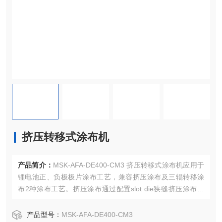
挤压转移式涂布机
产品简介：
MSK-AFA-DE400-CM3 挤压转移式涂布机应用于
锂电池正、负极极片涂布工艺，兼容挤压涂布及三辊转移涂
布2种涂布工艺。挤压涂布通过配置slot die狭缝挤压涂布模
头、精密计量供料系统与进料阀体配合可实现连续涂布、条
纹涂布、间歇涂布、网格涂布等涂布工艺。三辊转移涂布采
产品型号：
MSK-AFA-DE400-CM3