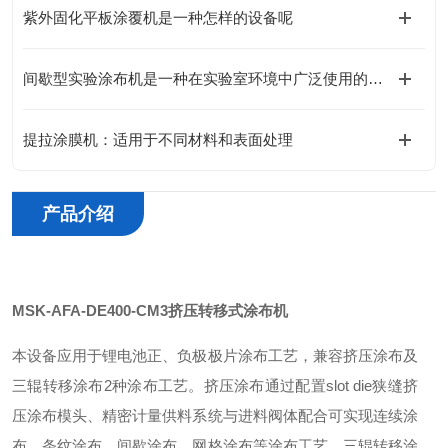
紫外固化平板涂覆机是一种怎样的设备呢
间歇型实验涂布机是一种在实验室环境中广泛使用的涂布设备
提拉涂膜机：适用于不同材料和表面处理
产品介绍
MSK-AFA-DE400-CM3
挤压转移式涂布机
本设备应用于锂电池正、负极极片涂布工艺，兼容挤压涂布及
三辊转移涂布2种涂布工艺。挤压涂布通过配置slot die狭缝挤
压涂布模头、精密计量供料系统与进料阀体配合可实现连续涂
布、条纹涂布、间歇涂布、网格涂布等涂布工艺。三辊转移涂