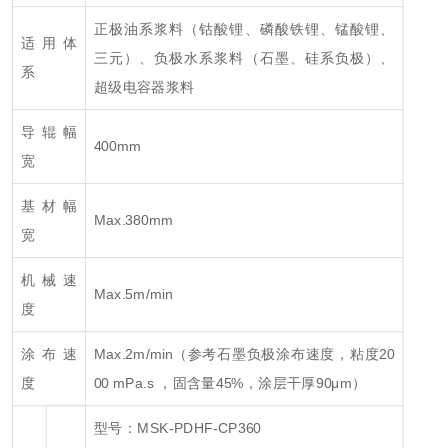
正极油系浆料（钴酸锂、磷酸铁锂、锰酸锂、
适用体
三元）、负极水系浆料（石墨、硅系负极）、
系
超级电容器浆料
导辊幅
400mm
宽
基材幅
Max.380mm
宽
机械速
Max.5m/min
度
涂布速
Max.2m/min（参考石墨负极涂布速度，粘度20
度
00 mPa.s ，固含量45%，涂层干厚90μm）
型号：MSK-PDHF-CP360