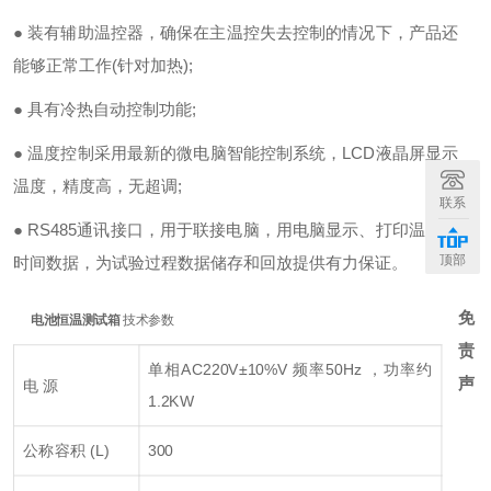
●
装有辅助温控器，确保在主温控失去控制的情况下，产品还
能够正常工作(针对加热);
●
具有冷热自动控制功能;
●
温度控制采用最新的微电脑智能控制系统，LCD液晶屏显示
温度，精度高，无超调;
联系
●
RS485通讯接口，用于联接电脑，用电脑显示、打印温度和
顶部
时间数据，为试验过程数据储存和回放提供有力保证。
免
电池恒温测试箱
技术参数
责
单相AC220V±10%V 频率50Hz ，功率约
声
电 源
1.2KW
公称容积 (L)
300