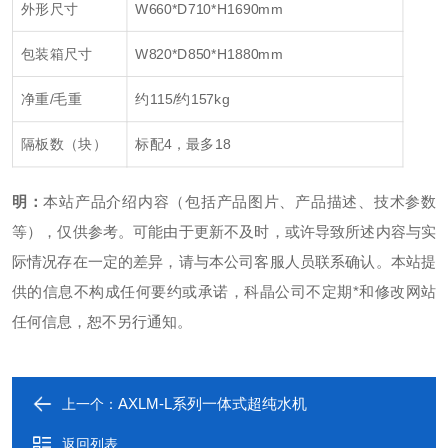
外形尺寸
W660*D710*H1690mm
包装箱尺寸
W820*D850*H1880mm
净重/毛重
约115/约157kg
隔板数（块）
标配4，最多18
明：
本站产品介绍内容（包括产品图片、产品描述、技术参数
等），仅供参考。可能由于更新不及时，或许导致所述内容与实
际情况存在一定的差异，请与本公司客服人员联系确认。本站提
供的信息不构成任何要约或承诺，科晶公司不定期*和修改网站
任何信息，恕不另行通知。
AXLM-L系列一体式超纯水机
上一个：
返回列表