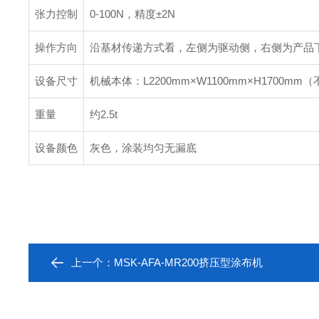
张力控制
0-100N，精度±2N
操作方向
沿基材传递方式看，左侧为驱动侧，右侧为产品
设备尺寸
机械本体：L2200mm×W1100mm×H1700m
重量
约2.5t
设备颜色
灰色，涂装均匀无漏底
上一个：
MSK-AFA-MR200挤压型涂布机