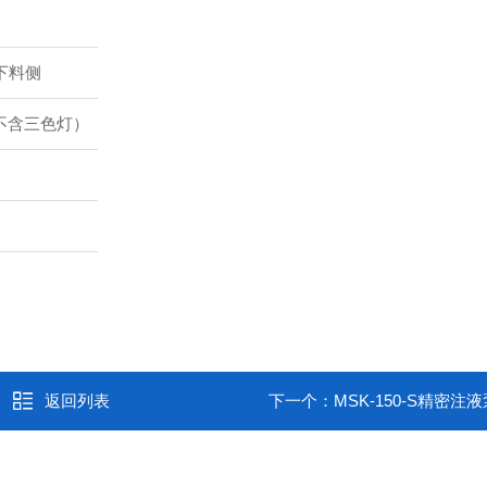
下料侧
m（不含三色灯）
返回列表
下一个：
MSK-150-S精密注液