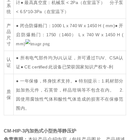
计
● 最高真空度：机械泵 < 2Pa（在室温下）
分子泵
系
< 6.5*10-3Pa（在室温下）
统
● 闭合防爆舱门：1000 L x 740 W x 1450 H ( mm)
● 开
产
品
启防爆舱门：1750（1460） L x 740 W x 1450 H (
尺
mm)
寸
● 所有电气部件均为UL认证，并可通过TUV、CSA认
认
证
证
● CE certified 此设备已荣获国家知识产权专-利
● 一年保修，终身技术支持。
● 特别提示：1.耗材部分
如加热元件，石英管，样品坩埚等不包含在内。
2.
质
保
因使用腐蚀性气体和酸性气体造成的损害不在保修范
围内。
CM-HIP-3
内加热式小型热等静压炉
免责声明：
本站产品介绍内容（包括产品图片、产品描述、