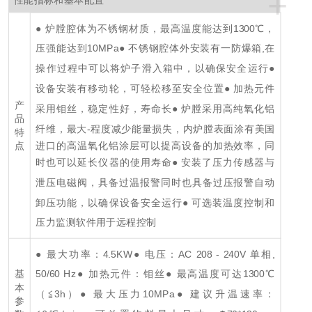
+
性能指标和基本配置
● 炉膛腔体为不锈钢材质，最高温度能达到1300℃，
压强能达到10MPa
● 不锈钢腔体外安装有一防爆箱,在
操作过程中可以将炉子滑入箱中，以确保安全运行
●
设备安装有移动轮，可轻松移至安全位置
● 加热元件
产
采用钼丝，稳定性好，寿命长
● 炉膛采用高纯氧化铝
品
纤维，最大-程度
减少能量损失，内炉膛表面涂有美国
特
点
进口的高温氧化铝涂层可以提高设备的加热效率，同
● 安装了压力传感器与
时也可以延长仪器的使用寿命
泄压电磁阀，具备过温报警同时也具备过压报警自动
卸压功能，以确保设备安全运行
● 可选装温度控制和
压力监测软件用于远程控制
● 最大功率：4.5KW
● 电压：AC 208 - 240V 单相,
50/60 Hz
● 加热元件：钼丝
● 最高温度可达1300℃
基
本
（≦3h）
● 最大压力10MPa
● 建议升温速率：
参