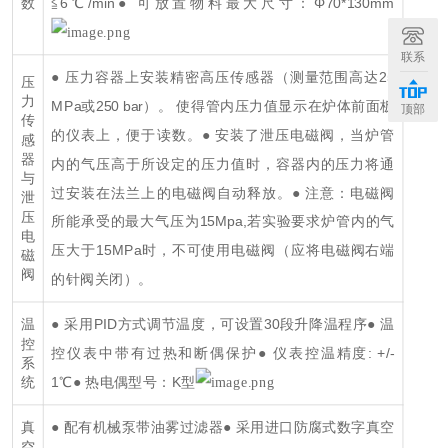
≦6℃/min
● 可放置物料最大尺寸：Φ70*130mm
数
联系
● 压力容器上安装精密高压传感器（测量范围高达25
压
力
MPa或250 bar）。 使得管内压力值显示在炉体前面板
顶部
传
的仪表上，便于读数。
● 安装了泄压电磁阀，当炉管
感
器
内的气压高于所设定的压力值时，容器内的压力将通
与
过安装在法兰上的电磁阀自动释放。
● 注意：电磁阀
泄
压
所能承受的最大气压为15Mpa,若实验要求炉管内的气
电
压大于15MPa时，不可使用电磁阀（应将电磁阀右端
磁
阀
的针阀关闭）。
● 采用PID方式调节温度，可设置30段升降温程序
● 温
温
控
控仪表中带有过热和断偶保护
● 仪表控温精度: +/-
系
1℃
● 热电偶型号：K型
统
● 配有机械泵带油雾过滤器
● 采用进口防腐式数字真空
真
空