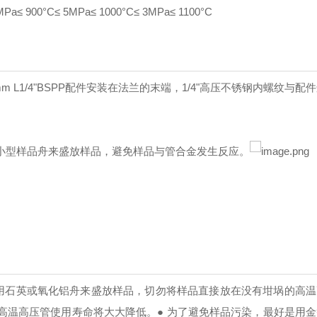
 900°C≤ 5MPa≤ 1000°C≤ 3MPa≤ 1100°C
mm L
1/4"BSPP配件安装在法兰的末端，1/4"高压不锈钢内螺纹与配
小型样品舟来盛放样品，避免样品与管合金发生反应。
请用石英或氧化铝舟来盛放样品，切勿将样品直接放在没有坩埚的高
高温高压管使用寿命将大大降低。
● 为了避免样品污染，最好是用