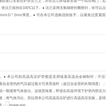
PS内螺纹接口安装在炉管法兰上，并在法兰两端各安装一个高压阀门，
，使法兰保持在100℃以下。
● 法兰采用无氧铜密封圈密封，你可以
mI.D * 2mm厚度。
● 可在本公司选购扭矩扳手，以避免过度紧
。
● 本公司的高温高压炉管都是采用镍基高温合金钢制作，不仅
镍基合金管内的气压超过最大可承受值时（超过合金管的长期强度）
现一裂缝将气体放出。这就意味着，即使在高温环境下炉管内部压力
缝，将气体泻出。所以用本公司高温高压炉进行高温高压实验，是绝
样：