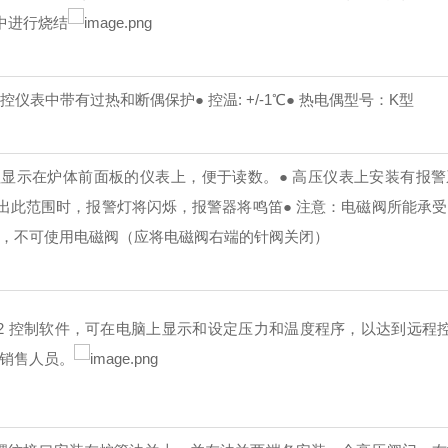
中进行烧结
 温控仪表中带有过热和断偶保护
● 控温: +/-1℃
● 热电偶型号：K型
值显示在炉体前面板的仪表上，便于读数。
● 高压仪表上安装有报
出此范围时，报警灯将闪烁，报警器将鸣笛
● 注意：电磁阀所能承
Pa时，不可使用电磁阀（应将电磁阀右端的针阀关闭）
S-02 控制软件，可在电脑上显示和设定压力和温度程序，以达到远程
的销售人员。