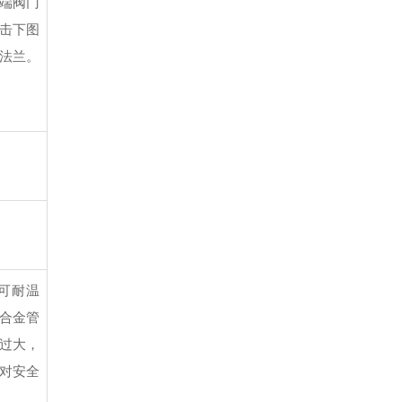
右端阀门
点击下图
固法兰。
可耐温
，合金管
过大，
对安全