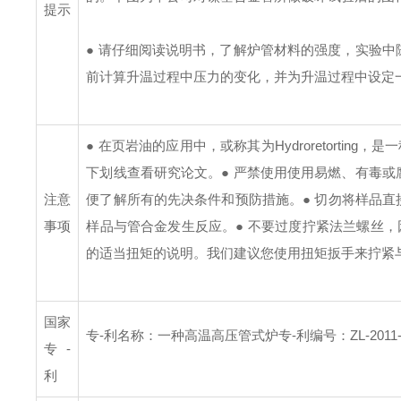
提示
● 请仔细阅读说明书，了解炉管材料的强度，实验
前计算升温过程中压力的变化，并为升温过程中设定
● 在页岩油的应用中，或称其为Hydroretorti
下划线查看研究论文。
● 严禁使用使用易燃、有毒
注意
便了解所有的先决条件和预防措施。
● 切勿将样品直
事项
样品与管合金发生反应。
● 不要过度拧紧法兰螺丝
的适当扭矩的说明。我们建议您使用扭矩扳手来拧紧
国家
专-利名称：一种高温高压管式炉
专-利编号：ZL-2011-2
专-
利