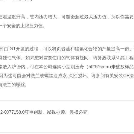
中随着温度升高，管内压力增大，可能会超过最大压力值，所以你需要
一个安全的上限压力值。
ng，是一种由IGT开发的过程，可以将页岩油和碳氢化合物的产量提高一倍
或腐蚀性气体。如果您对需要使用的气体有疑问，请务必联系科晶工
接放入炉管内，可在本公司选购小型刚玉舟（50*5*5mm)来盛放样
，因为这可能会对法兰或螺丝造成永-久性损坏。请参阅有关安装CF
与法兰的螺丝。
-0077158.0
尊重创新、鄙视抄袭、侵权必究