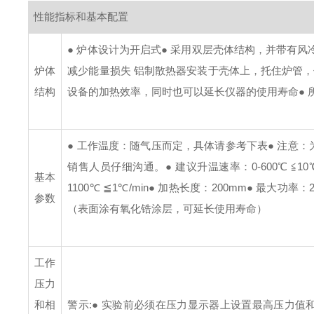
性能指标和基本配置
● 炉体设计为开启式
● 采用双层壳体结构，并带有风
炉体
减少能量损失 铝制散热器安装于壳体上，托住炉管，使
结构
设备的加热效率，同时也可以延长仪器的使用寿命
●
● 工作温度：随气压而定，具体请参考下表
● 注意
销售人员仔细沟通。
● 建议升温速率：0-600℃ ≦10℃
基本
1100℃ ≦1℃/min
● 加热长度：200mm
● 最大功率：2
参数
（表面涂有氧化锆涂层，可延长使用寿命）
工作
压力
和相
警示:
● 实验前必须在压力显示器上设置最高压力值