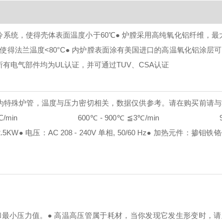
冷系统，使得壳体表面温度小于60℃
● 炉膛采用高纯氧化铝纤维，最
得法兰温度<80°C
● 内炉膛表面涂有美国进口的高温氧化铝涂层
 所有电气部件均为UL认证，并可通过TUV、CSA认证
：为特殊炉管，温度与压力密切相关，数据仅供参考。请在购买前请
/min
600℃ - 900℃ ≦3℃/min
900℃
.5KW
● 电压：AC 208 - 240V 单相, 50/60 Hz
● 加热元件：掺钼铁
和最小压力值。
● 高温高压管属于耗材，当你发现它发生形变时，