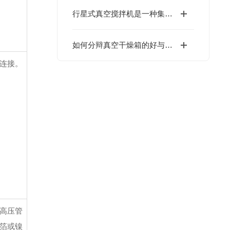
行星式真空搅拌机是一种集真空环境与行星搅拌技术于一体的混合设备
如何分辩真空干燥箱的好与坏？
件连接。
温高压管
金箔或镍