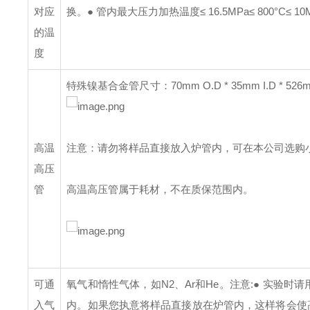
对应
换。
● 管内最大压力加热温度≤ 16.5MPa≤ 800°C≤ 10MPa≤
的温
度
特殊镍基合金管
尺寸：70mm O.D * 35mm I.D * 526
高温
注意：
请勿将样品直接放入炉管内，可在本公司选购
高压
管
高温高压管属于耗材，不在质保范围内。
可通
氧气和惰性气体，如N2、Ar和He。
注意:
● 实验时
入气
内。如果您执意将样品直接放在炉管内，这样将会使