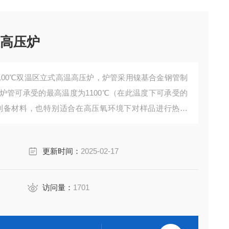
温高压炉
V是一款1100℃双温区立式高温高压炉，炉管采用镍基合金钢管制
炉管可承受的最高温度为1100℃（在此温度下可承受的
浴法制备材料，也特别适合在高压氧环境下对样品进行热处
力高于设定值时，电磁发自动打开排出气体减小管内气
更新时间：
2025-02-17
访问量：
1701