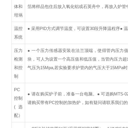
体和
箔将样品包住后放入氧化铝或石英舟中，再放入炉管
坩埚
温控
● 采用PID方式调节温度，可设置30段升降温程序
●
系统
压力
● 一个压力传感器安装在法兰顶端，使得管内压力
检测
块，可人为设置一个高压值和低压值，当管内压力超
和控
气压为15Mpa,若实验要求炉管内的气压大于15M
制
PC
● 请在购买炉子前，准备一台电脑。
● 可选购MT
控制
请购买带有PC控制的加热炉，如有疑问请联系我们
(选
配）