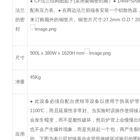
● CF法兰结构图如下(采用紫铜密封圈）
● 1/4N
法兰
配有压力表。
● 在两边法兰前端各安装一个铝散热器
的密
来订购额外的铜垫片。铜垫片尺寸:27.2mm O.D * 20m
封
900L x 380W x 1620H mm
尺寸
45Kg
净重
● 此设备必须自配台虎钳等设备以便用于拆装炉管
1100℃，而且延展性非常好。当实验时误操作使得
会发生蠕变，而不是脆性破坏，然后炉管上会慢慢出
也不会产生爆炸现象，而是先鼓起一个包，再产生裂
应用
的。下图为本公司对镍基合金管所做破坏试验后的图