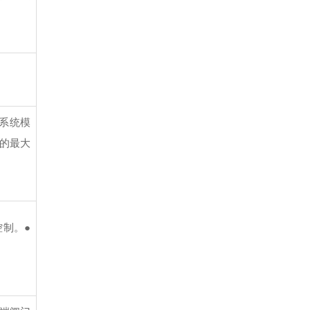
警系统模
受的最大
控制。
●