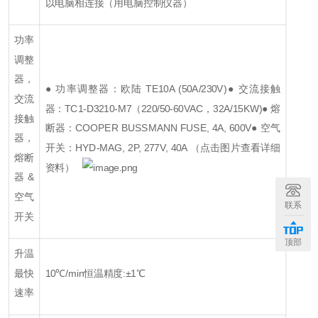
以电脑相连接（用电脑控制仪器）
功率
调整
器，
● 功率调整器：欧陆 TE10A (50A/230V)
● 交流接触
交流
器：TC1-D3210-M7（220/50-60VAC，32A/15KW)
● 熔
接触
断器：COOPER BUSSMANN FUSE, 4A, 600V
● 空气
器，
开关：HYD-MAG, 2P, 277V, 40A （点击图片查看详细
熔断
资料）
器&
空气
联系
开关
顶部
升温
最快
10℃/min
恒温精度:±1℃
速率