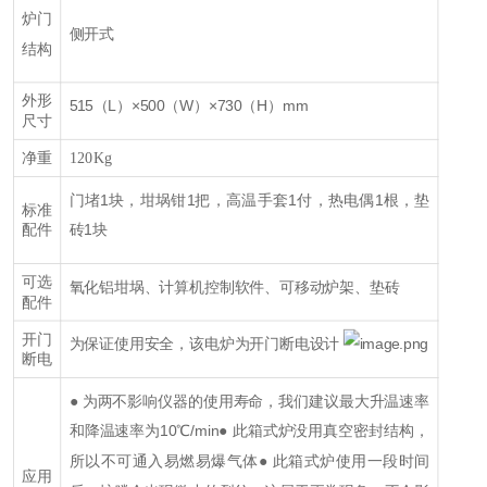
炉门
侧开式
结构
外形
515（L）×500（W）×730（H）mm
尺寸
净重
120Kg
门堵1块，坩埚钳1把，高温手套1付，热电偶1根，垫
标准
砖1块
配件
可选
氧化铝坩埚、计算机控制软件、可移动炉架、垫砖
配件
开门
为保证使用安全，该电炉为开门断电设计
断电
● 为两不影响仪器的使用寿命，我们建议最大升温速率
和降温速率为10℃/min
● 此箱式炉没用真空密封结构，
所以不可通入易燃易爆气体
● 此箱式炉使用一段时间
应用