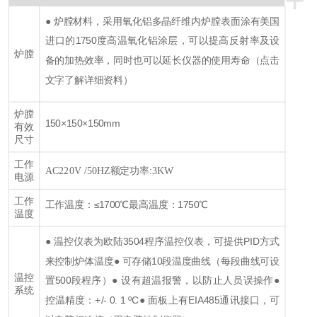
+
● 炉膛材料，采用氧化铝多晶纤维
内炉膛表面涂有美国
进口的1750度高温氧化铝涂层，可以提高反射率及设
炉膛
备的加热效率，同时也可以延长仪器的使用寿命（点击
文字了解详细资料）
炉膛
150×150×150mm
有效
尺寸
工作
AC220V /50HZ
额定功率:3KW
电源
工作
工作温度：≤1700℃
最高温度：1750℃
温度
● 温控仪表为欧陆3504程序温控仪表，可提供PID方式
来控制炉体温度
● 可存储10段温度曲线（每段曲线可设
温控
置500段程序）
● 设有超温报警，以防止人员误操作
●
系统
控温精度：+/- 0. 1 ºC
● 面板上有EIA485通讯接口，可