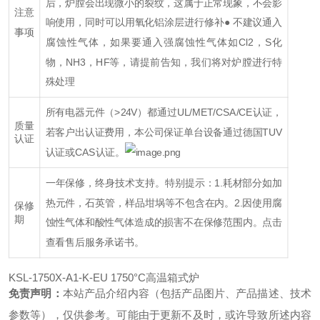
后，炉膛会出现微小的裂纹，这属于正常现象，不会影
注意
响使用，同时可以用氧化铝涂层进行修补
● 不建议通入
事项
腐蚀性气体，如果要通入强腐蚀性气体如Cl2，S化
物，NH3，HF等，请提前告知，我们将对炉膛进行特
殊处理
所有电器元件（>24V）都通过UL/MET/CSA/CE认证，
质量
若客户出认证费用，本公司保证单台设备通过德国TUV
认证
认证或CAS认证。
一年保修，终身技术支持。
特别提示：
1.耗材部分如加
热元件，石英管，样品坩埚等不包含在内。
2.因使用腐
保修
期
蚀性气体和酸性气体造成的损害不在保修范围内。
点击
查看售后服务承诺书。
KSL-1750X-A1-K-EU 1750°C高温箱式炉
免责声明：
本站产品介绍内容（包括产品图片、产品描述、技术
参数等），仅供参考。可能由于更新不及时，或许导致所述内容