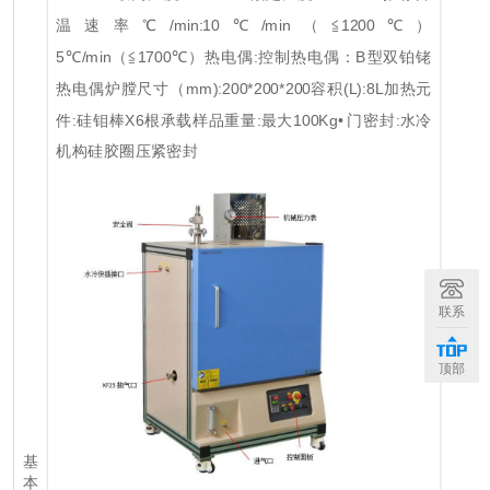
温速率℃/min:10℃/min（≦1200℃）
5℃/min（≦1700℃）
热电偶:控制热电偶：B型双铂铑
热电偶
炉膛尺寸（mm):200*200*200
容积(L):8L
加热元
件:硅钼棒X6根
承载样品重量:最大100Kg• 门密封:水冷
机构硅胶圈压紧密封
联系
顶部
基
本