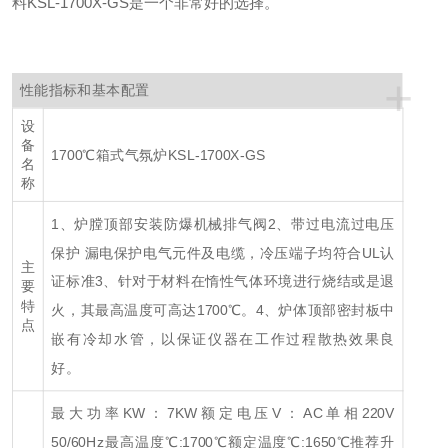
料KSL-1700X-GS是一个非常好的选择。
+
性能指标和基本配置
设
备
1700℃箱式气氛炉KSL-1700X-GS
名
称
1、炉膛顶部安装防爆机械排气阀
2、带过电流过电压
保护 漏电保护电气元件及电缆，冷压端子均符合UL认
主
证标准
3、针对于材料在惰性气体环境进行烧结或是退
要
特
火，其最高温度可高达1700℃。
4、炉体顶部密封板中
点
嵌有冷却水管，以保证仪器在工作过程散热效果良
好。
最大功率KW：7KW
额定电压V：AC单相220V
50/60Hz
最高温度℃:1700℃
额定温度℃:1650℃
推荐升