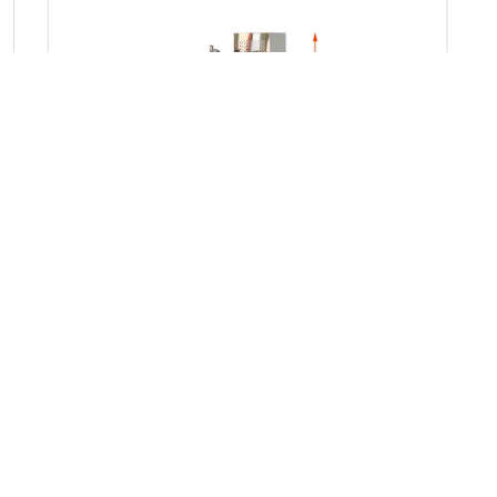
炉
子
外
型
尺
寸
认
CE认证
证
一年质保期，终生维护（不包括密封圈、加热元件和
石英管）
注意：如果用户认为他们有足够的经验和知