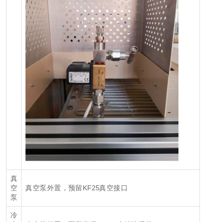
真
真空泵外置，预留KF25真空接口
空
泵
冷