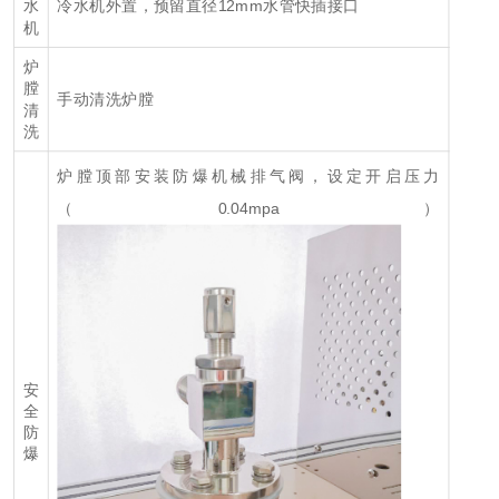
冷水机外置，预留直径12mm水管快插接口
水
机
炉
膛
手动清洗炉膛
清
洗
炉膛顶部安装防爆机械排气阀，设定开启压力
（0.04mpa）
安
全
防
爆