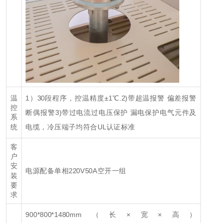
1）30段程序，控温精度±1℃.
2)带超温报警 偏差报警
温
控
断偶报警
3)带过电流过电压保护 漏电保护电气元件及
系
电缆，冷压端子均符合UL认证标准
统
客
户
安
电源配备单相220V50A空开一组
装
要
求
900*800*1480mm（长×宽×高）