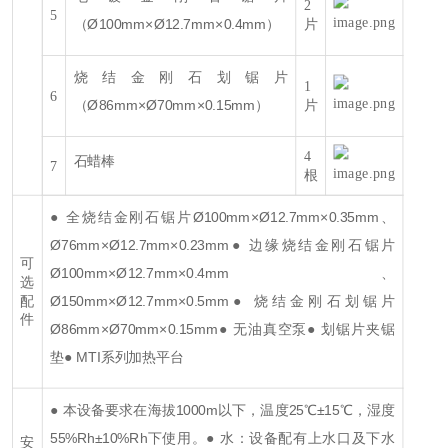
2
5
（Ø100mm×Ø12.7mm×0.4mm）
片
烧结金刚石划锯片
1
6
（Ø86mm×Ø70mm×0.15mm）
片
4
石蜡棒
7
根
● 全烧结金刚石锯片Ø100mm×Ø12.7mm×0.35mm、
Ø76mm×Ø12.7mm×0.23mm
● 边缘烧结金刚石锯片
可
Ø100mm×Ø12.7mm×0.4mm、
选
Ø150mm×Ø12.7mm×0.5mm
● 烧结金刚石划锯片
配
件
Ø86mm×Ø70mm×0.15mm
● 无油真空泵
● 划锯片夹锯
垫
● MTI系列加热平台
● 本设备要求在海拔1000m以下，温度25℃±15℃，湿度
55%Rh±10%Rh下使用。
● 水：设备配有上水口及下水
安