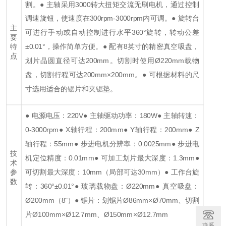
割。
● 主轴采用3000转大扭矩交流无刷电机，通过控制
调速旋钮，使速度在300rpm-3000rpm内可调。
● 旋转台
主
可进行手动或自动控制进行水平360°旋转，转动公差
要
±0.01°，操作简单方便。
● 配有8英寸的精密真空吸盘，
特
点
划片晶圆直径可达200mm。切割时使用Ø220mm载物
盘，切割行程可达200mm×200mm。
● 可根据材料的尺
寸选用适合的锯片和夹锯垫。
● 电源电压：220V
● 主轴驱动功率：180W
● 主轴转速：
0-3000rpm
● X轴行程：200mm
● Y轴行程：200mm
● Z
轴行程：55mm
● 步进电机分辨率：0.0025mm
● 步进电
技
机定位精度：0.01mm
● 可加工划片最大深度：1.3mm
●
术
可切割最大深度：10mm（局部可达30mm）
● 工作台旋
参
数
转：360°±0.01°
● 玻璃载物盘：Ø220mm
● 真空吸盘：
Ø200mm（8"）
● 锯片：划锯片Ø86mm×Ø70mm、切割
片Ø100mm×Ø12.7mm、Ø150mm×Ø12.7mm
联系