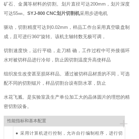
矿石、金属等材料的切割。划片直径可达200mm，划片深度
可达55㎜。
SYJ-800 CNC划片切割机
采用步进电机
驱动，切割精度可达到0.02mm，样品工作台采用真空吸盘制
成，且可进行360°旋转。该机主轴转数无极可调，
切割速度快，运行平稳，走刀精 确，工作过程中可外接循环
水对被切样品进行冷却，防止因切割温度升高使样品
组织发生改变甚至损坏样品。通过被切样品材质的不同，可选
配不同的切割锯片，样品切割台设有防水罩，防止
水花飞溅。是实验室及生产单位加工大的晶体圆片的理想的精
密切割设备。
+
性能指标和基本配置
● 采用计算机进行控制，允许自行编制程序，进行切