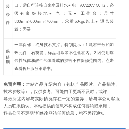
口，需自行连接自来水及排水
● 电：AC220V 50Hz，必
装
须有良好接地
● 气：无
● 工作台：尺寸
条
800mm×600mm×700mm，承重50kgs以上
● 通风装
件
置：需要
一年保修，终身技术支持。
特别提示：
1.耗材部分如加
保
热元件，石英管，样品坩埚等不包含在内。
2.因使用腐
修
蚀性气体和酸性气体造成的损害不在保修范围内。
点击
期
查看售后服务承诺书。
免责声明：
本站产品介绍内容（包括产品图片、产品描述、
技术参数等），仅供参考。可能由于更新不及时，或许
导致所述内容与实际情况存在一定的差异，请与本公司客服
人员联系确认。本站提供的信息不构成任何要约或承诺，
科晶公司不定期*和修改网站任何信息，恕不另行通知。