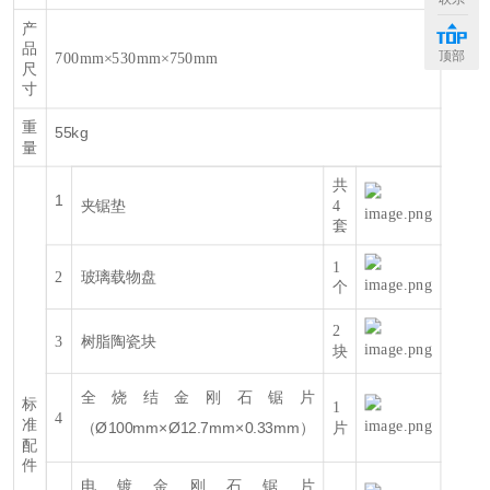
产
品
顶部
700mm×530mm×750mm
尺
寸
重
55kg
量
共
1
夹锯垫
4
套
1
2
玻璃载物盘
个
2
3
树脂陶瓷块
块
全烧结金刚石锯片
标
1
4
准
（Ø100mm×Ø12.7mm×0.33mm）
片
配
件
电镀金刚石锯片