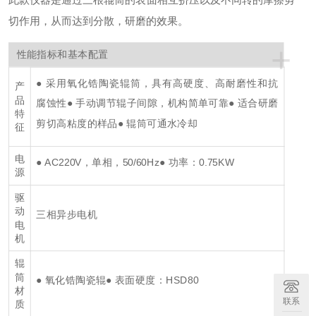
切作用，从而达到分散，研磨的效果。
+
性能指标和基本配置
● 采用氧化锆陶瓷辊筒，具有高硬度、高耐磨性和抗
产
品
腐蚀性
● 手动调节辊子间隙，机构简单可靠
● 适合研磨
特
剪切高粘度的样品
● 辊筒可通水冷却
征
电
● AC220V，单相，50/60Hz
● 功率：0.75KW
源
驱
动
三相异步电机
电
机
辊
筒
● 氧化锆陶瓷辊
● 表面硬度：HSD80
材
联系
质