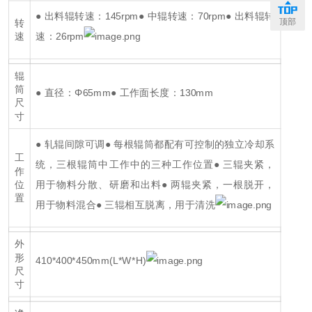
● 出料辊转速：145rpm
● 中辊转速：70rpm
● 出料辊转
顶部
转
速：26rpm
速
辊
筒
● 直径：Φ65mm
● 工作面长度：130mm
尺
寸
● 轧辊间隙可调
● 每根辊筒都配有可控制的独立冷却系
工
统，三根辊筒中工作中的三种工作位置
● 三辊夹紧，
作
用于物料分散、研磨和出料
● 两辊夹紧，一根脱开，
位
置
用于物料混合
● 三辊相互脱离，用于清洗
外
形
410*400*450mm(L*W*H)
尺
寸