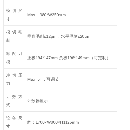
模切尺
Max. L380*W250mm
寸
模切毛
垂直毛刺≤12μm，水平毛刺≤20μm
刺
标配刀
正极194*147mm 负极196*149mm（可定制）
模
冲切压
Max. 5T，可调节
力
计数方
计数器显示
式
设备尺
约：L700×W800×H1125mm
寸