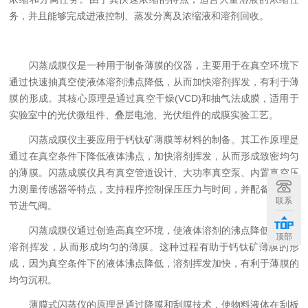
务，并且能够完成进液控制、蒸发分离及浓缩液和溶剂回收‌。
‌闪蒸成膜仪‌是一种用于制备薄膜的仪器，主要用于在真空环境下
通过快速抽真空使液体溶剂沸点降低，从而加快溶剂挥发，有利于薄
膜的形成。其核心原理是通过真空干燥(VCD)和抽气法成膜，适用于
实验室中的光伏微组件、叠层电池、光伏组件的成膜实验工艺‌。
闪蒸成膜仪主要应用于钙钛矿薄膜等材料的制备。其工作原理是
通过在真空条件下降低液体沸点，加快溶剂挥发，从而形成致密均匀
的薄膜。闪蒸成膜仪具有真空管道设计、大功率真空泵、内置真空压
力测量传感器等特点，支持程序控制保压压力与时间，并配备手动调
联系
节进气阀。
闪蒸成膜仪通过创造高真空环境，使液体溶剂的沸点降低，加快
顶部
溶剂挥发，从而形成均匀的薄膜。这种过程有助于钙钛矿薄膜的形
成，因为真空条件下的液体沸点降低，溶剂挥发加快，有利于薄膜的
均匀沉积‌。
‌薄膜式闪蒸仪的原理‌是通过降膜和刮膜技术，使物料液体在刮板