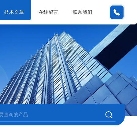
180380
技术文章
在线留言
联系我们