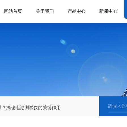
网站首页
关于我们
产品中心
新闻中心
量？揭秘电池测试仪的关键作用