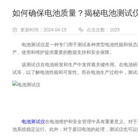
如何确保电池质量？揭秘电池测试
更新时间：2024-04-19
点击次数：1029
电池测试仪是一种专门用于测试各种类型电池性能和状态的
产、使用和维护提供重要的数据支持和安全保障。
该测试仪在电池研发和生产中发挥着关键作用。在电池研发
试等，以了解电池性能和可靠性。而在电池生产过程中，测试
电池测试仪
在电池维护和安全管理中具有重要意义。对于
池系统稳定运行。此外，对于废旧电池的处理，测试仪也可以