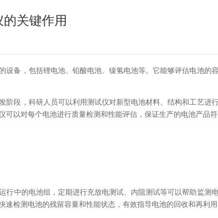
仪的关键作用
设备，包括锂电池、铅酸电池、镍氢电池等。它能够评估电池的容
阶段，科研人员可以利用测试仪对新型电池材料、结构和工艺进行
仪可以对每个电池进行质量检测和性能评估，保证生产的电池产品符
运行中的电池组，定期进行充放电测试、内阻测试等可以帮助监测
快速检测电池的残留容量和性能状态，有效指导电池的回收和再利用