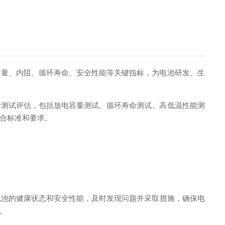
量、内阻、循环寿命、安全性能等关键指标，为电池研发、生
测试评估，包括放电容量测试、循环寿命测试、高低温性能测
合标准和要求。
电池的健康状态和安全性能，及时发现问题并采取措施，确保电
。